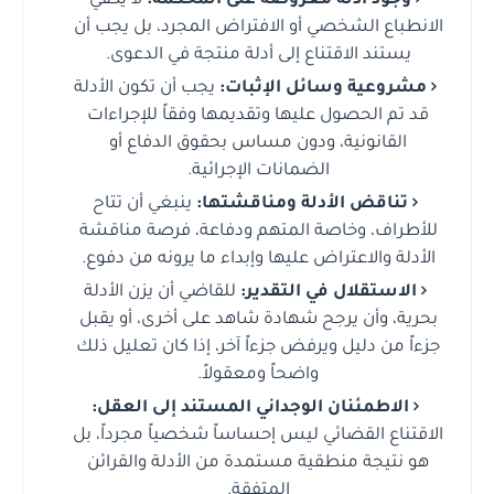
وجود أدلة معروضة على المحكمة:
لا يكفي
الانطباع الشخصي أو الافتراض المجرد، بل يجب أن
يستند الاقتناع إلى أدلة منتجة في الدعوى.
مشروعية وسائل الإثبات:
يجب أن تكون الأدلة
قد تم الحصول عليها وتقديمها وفقاً للإجراءات
القانونية، ودون مساس بحقوق الدفاع أو
الضمانات الإجرائية.
تناقض الأدلة ومناقشتها:
ينبغي أن تتاح
للأطراف، وخاصة المتهم ودفاعة، فرصة مناقشة
الأدلة والاعتراض عليها وإبداء ما يرونه من دفوع.
الاستقلال في التقدير:
للقاضي أن يزن الأدلة
بحرية، وأن يرجح شهادة شاهد على أخرى، أو يقبل
جزءاً من دليل ويرفض جزءاً آخر، إذا كان تعليل ذلك
واضحاً ومعقولاً.
الاطمئنان الوجداني المستند إلى العقل:
الاقتناع القضائي ليس إحساساً شخصياً مجرداً، بل
هو نتيجة منطقية مستمدة من الأدلة والقرائن
المتفقة.