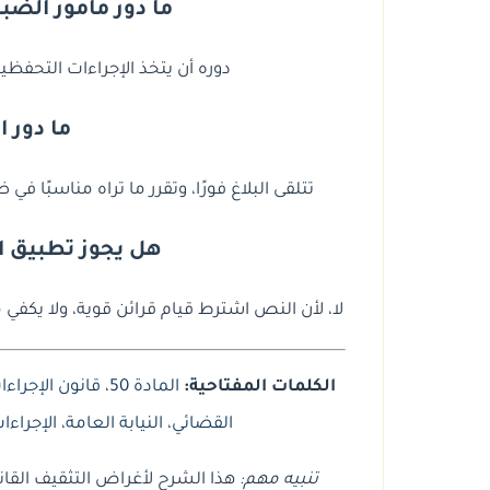
ما دور مأمور الضب
دوره أن يتخذ الإجراءات التحفظية 
ما دور ا
تتلقى البلاغ فورًا، وتقرر ما تراه مناسبًا ف
هل يجوز تطبيق ال
لا، لأن النص اشترط قيام قرائن قوية، ولا يكفي م
الكلمات المفتاحية:
المادة 50
،
قانون الإجراءا
القضائي
،
النيابة العامة
،
الإجراءا
تنبيه مهم:
هذا الشرح لأغراض التثقيف القان