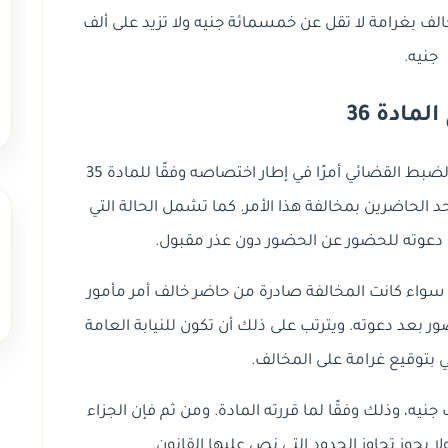
لمخالف بغرامة لا تقل عن خمسمائة جنيه ولا تزيد على ألف
جنيه.
لمادة 36
تتناول المادة 36 الحالة التي يصدر فيها مأمور الضبط القضائي أمرًا في إطار اختصاصه وفقًا للمادة 35
حد الحاضرين بمخالفة هذا الأمر. كما تشمل الحالة التي
عوته للحضور عن الحضور دون عذر مقبول.
، سواء كانت المخالفة صادرة من حاضر خالف أمر مأمور
بعد دعوته. ويترتب على ذلك أن تكون للنيابة العامة
 بتوقيع غرامة على المخالف.
نيه، وذلك وفقًا لما قررته المادة. ومن ثم فإن الجزاء
لا يجوز تجاوز الحدود التي نص عليها القانون.