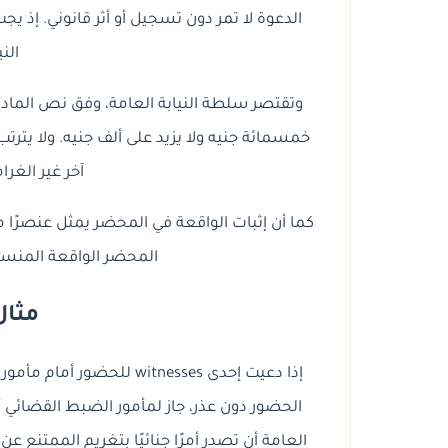
الدعوة لا تمر دون تسجيل أو أثر قانوني. إذ يج
الني
وتقتصر سلطة النيابة العامة، وفق نص المادة، 
خمسمائة جنيه ولا يزيد على ألف جنيه. ولا يتر
آخر غير الغر
كما أن إثبات الواقعة في المحضر يمثل عنصرًا مه
المحضر الواقعة المنسو
مثال
إذا دعيت إحدى witnesses ل
الحضور دون عذر، جاز لمأمور الضبط القضائي أن
العامة أن تصدر أمرًا جنائيًا بتغريم الممتنع ع