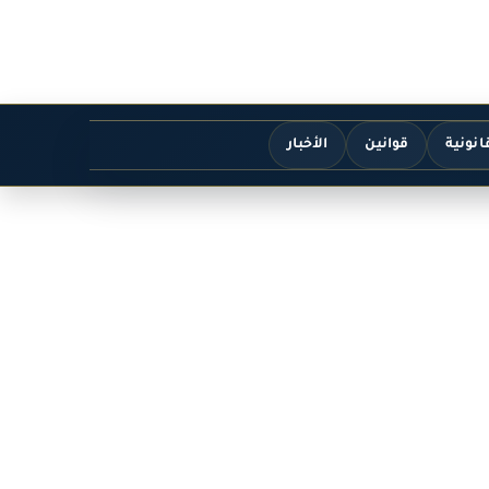
انونية
قوانين
الأخبار