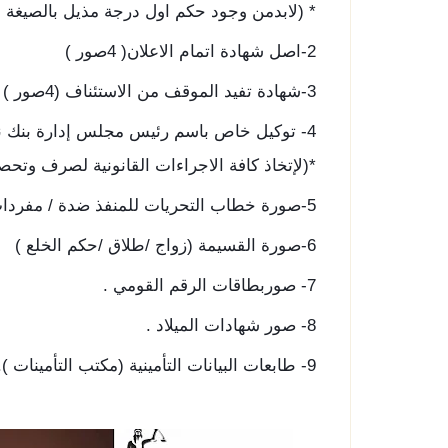
* (لابدمن وجود حكم اول درجة مذيل بالصيغة الت
2-اصل شهادة اتمام الاعلان( 4صور )
3-شهادة تفيد الموقف من الاستئناف (4صور )
4- توكيل خاص باسم رئيس مجلس إدارة بنك ناصر الاجتماعي بصفتو (4صور )
*(لإتخاذ كافة الاجراءات القانونية لصرف وتحص
5-صورة خطاب التحريات للمنفذ ضدة / مفردات المرتب /بيان المعاش .
6-صورة القسيمة (زواج /طلاق /حكم الخلع )
7- صوربطاقات الرقم القومي .
8- صور شهادات الميلاد .
9- طابعات البيانات التأمينية (مكتب التأمينات )..