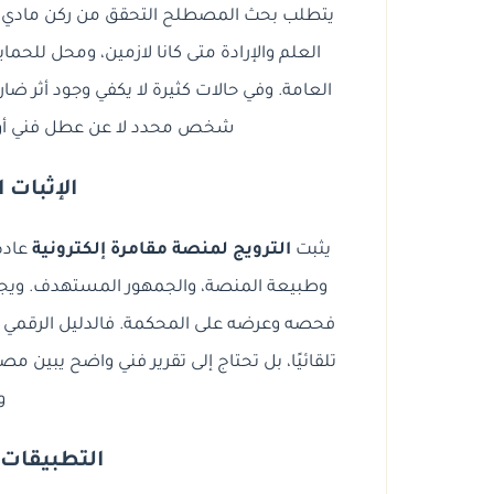
يتطلب بحث المصطلح التحقق من ركن مادي ي
العلم والإرادة متى كانا لازمين، ومحل للحماي
العامة. وفي حالات كثيرة لا يكفي وجود أثر ضا
شخص محدد لا عن عطل فني أو 
الإثبات 
يثبت
الترويج لمنصة مقامرة إلكترونية
عادة 
وطبيعة المنصة، والجمهور المستهدف. ويجب
فحصه وعرضه على المحكمة. فالدليل الرقمي ق
تلقائيًا، بل تحتاج إلى تقرير فني واضح يبين م
و
التطبيقات 