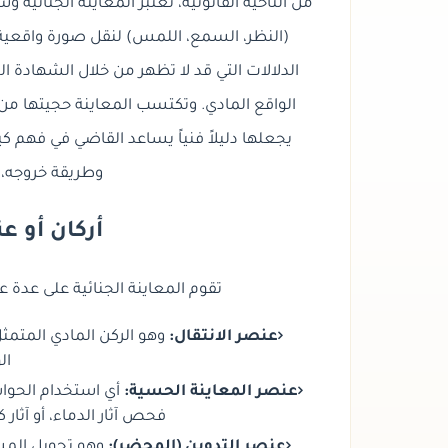
من الناحية القانونية،
تعتبر المعاينة الجنائية و
(النظر، السمع، اللمس) لنقل صورة واقعية
الدلالات التي قد لا تظهر من خلال الشهادة ا
الواقع المادي. وتكتسب المعاينة حجيتها من
يجعلها دليلاً فنياً يساعد القاضي في فهم كي
وطريقة خروجه، وا
أركان أو 
تقوم المعاينة الجنائية على عدة 
عنصر الانتقال:
وهو الركن المادي المتمثل
ال
عنصر المعاينة الحسية:
أي استخدام الحواس
فحص آثار الدماء، أو آثار 
عنصر التدوين (المحضر):
وهو تحويل المش