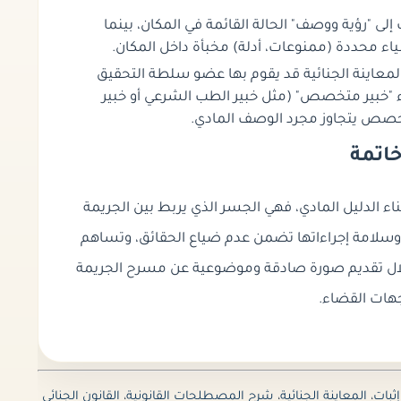
لى "رؤية ووصف" الحالة القائمة في المكان، بينما
اء محددة (ممنوعات، أدلة) مخبأة داخل المكان.
لمعاينة الجنائية قد يقوم بها عضو سلطة التحقيق
ء "خبير متخصص" (مثل خبير الطب الشرعي أو خبير
خصص يتجاوز مجرد الوصف المادي.
اتمة
 بناء الدليل المادي، فهي الجسر الذي يربط بين الجريمة
وسلامة إجراءاتها
تضمن عدم ضياع الحقائق، وتساهم
لال تقديم صورة صادقة وموضوعية
عن مسرح الجريمة
جهات القضاء.
إثبات
،
المعاينة الجنائية
،
شرح المصطلحات القانونية
،
القانون الجنائي