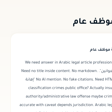
موظف عام
ة موظف عام
We need answer in Arabic legal article profession
headings exactly? "يجب أن يحتوي على هذه العوانين". Need no title inside content. No markdown.
No AI mention. No fake citations. Need HTML only. We can craft article. Need discuss "إهانة
موظف عام" classification crimes public office? Actually i
authority/administrative law offense maybe crim
accurate with caveat depends jurisdiction. Arabic lega