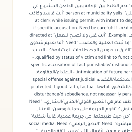
no need. But maybe avoid references. Need "عدم الخلط بين الإهانة وبين الطعن المشروع في
قرارات الموظف". Good. Need maybe "مثال عملي": person at municipality yells "أنت فاسد وكاذب
ولا تستحق وظيفتك" at clerk while issuing permit, with intent
insult if law criminalizes. But "فاسد" may be قذف if specific accusation. Need be careful: If
says "أنت كسول/جاهل" insult; "أنت سارق" قذف. Example: "أنت غبي ولا تصلح للعمل" directed at
police officer during traffic stop. Need show "إذا ثبتت العلنية والقصد..." Need "أما تقديم شكوى
بمصطلحات قاسية..." not necessarily. Need "الفرق بينه وبين المصطلحات المشابهة": - السب
broader insult to honor; إهانة موظف عام qualified by status of victim and link to function. -
القذف: specific accusation of fact punishable/ dishon
without fact. - التهديد: intimidation of future harm; may accompany. - الاعتداء/المقاومة:
physical acts or force; insult verbal. - ازدراء المحكمة/القضاء: special offense against judicial
authority/court proceedings. - انتقاد الموظف/الشكوى: protected if good faith, factual, lawful.
- الإخلال بالنظام/العصيان: disturbance/disobedience, not necessari
maybe "التعريف الاصطلاحي" maybe: "إهانة موظف عام هي التعبير القولي/الكتابي/الإشاري..." Need
"اصطلاحي" not statutory. Need " "تقوم الجريمة على حماية وجهين: الاعتبار
الشخصي للموظف وهيبة المرفق العام". Need "من حيث طبيعتها، هي جريمة عمدية، غالباً شكلية".
Need "قد تكون واقعة أمام الغير أو في مواجهة مباشرة". Need "التطور الرقمي": social media. Need
"النية" maybe. Need "عام من الأفعال التي تمس الثقة والهيبة