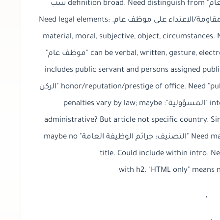
maybe. Need maybe mention "الموظف العام" definition broad. Need distinguish from سب
وقذف/ازدراء القضاء/تعطيل العمل/التهديد/المقاومة/الاعتداء على موظف عام. Need legal elements:
material, moral, subjective, object, circumstances
criticism not insult. Need "إهانة" can be verbal, written, gesture, electronic. Need "موظف عام"
includes public servant and persons assigned publi
Need "محل الإهانة": honor/reputation/prestige of office. Need "public order interest". Need "الركن
المعنوي": intent to insult/knowing. Need "المسؤولية": penalties vary by law; maybe
administrative? But article not specific country. Si
can phrase "في الأنظمة التي تجرم ذلك". Need maybe "التصنيف: جرائم الوظيفة العامة" maybe no
title. Could include within intro.
with h2. "HTML only" means 
,
,