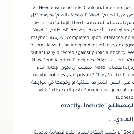
. Need ensure no title. Could include
? no. Just
Arabic. Need maybe "لا يشكل كل نقد..." "الغرض من التجريم". Need "الموظف العام" maybe "كل
من يتولى وظيفة عامة بحكم القانون أو بتكليف من السلطة المختصة". Need "الإهانة" definition:
قول أو فعل أو إشارة من شأنها المساس بالكرامة أو الاعتبار أو هيبة الوظيفة. "اصطلاحي". Need
"الشرح القانوني": "جريمة شكلية" completed upon utterance, no harm needed; "ظرفية" maybe?
In some laws it's an independent offense, or agg
official. Need "جرائم الوظيفة العامة" but actually directed against public authori
"تُصنف ضمن الجرائم المتصلة بالوظيفة العامة/سلطات الدولة". Need "public official" includes
police, judges? Judges may have special "ازدراء القضاء". Need "تتطلب أن تكون الإهانة أثناء
مباشرة الوظيفة أو بسببها" in many laws. Need "العلنية" maybe not always; if private? Many
laws require public? Need general: "ص، اشتراط العلنية أو وقوعها في مواجهة
الموظف أو أثناء العمل". Avoid overgeneralization. Need maybe "عناصر المصطلح" with
subhead
كن المادي
. Good. Need no fake court cases. Could mention "لا يتسع المقام لسرد أحكام قضائية محددة"