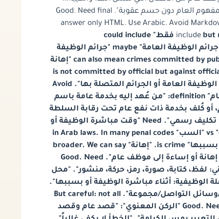
"وتختلف من تشريع لآخر..." "المقال يعرض المفهوم العام دون حسم عقوبة". Good. Need final
answer only HTML. Use Arabic. Avoid Markdow
include
but no
. Good. Need think about legal nuance. "جرائم الوظيفة العامة" maybe "جرائم الوظيفة
العامة" can also mean crimes committed by public officials (abuse of office). Here "إهانة
موظف عام" is not committed by official but against off
crimes of public office. We can call "جرائم الوظيفة العامة أو الجرائم المتصلة بها". Avoid
contradicting. Need maybe "الموظف العام" definition: "من عُهد إليه بخدمة عامة باسم
أو كُلف بخدمة ذات نفع عام تحت رقابة السلطة
المختصة". Need "بمقتضى قانون أو قرار أو تكليف رسمي". Need "وقت مباشرة الوظيفة أو
بسببها" important. Need maybe "الإهانة" vs "السب" in Arab laws. In many penal codes
"سب موظف عام في أثناء تأدية وظيفته أو بسببها" is crime. "إهانة" broader. We can say
"قد تسمى في بعض التشريعات سباً أو إهانة أو إساءة إلى موظف عام". Good. Need
maybe "الركن المادي" includes "كتابة، صورة، رمز، حركة، منشور". "محل
لة الوظيفية: أثناء مباشرة الوظيفة أو بسببها
"الظروف المشددة: العلنية/أثناء الاجتماع/وسائل التواصل/مجموعة". But careful: not all
laws. Phrase "قد تقرر بعض القوانين". Good. Need "الركن المعنوي": "قصد عام وقصد