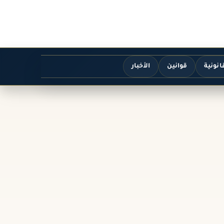
انونية
قوانين
الأخبار