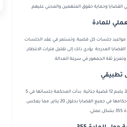
 القضايا وحماية حقوق المتهمين والمجني عليهم.
لعملي للمادة
دد مواعيد جلسات كل قضية، وتستمر في عقد الجلسات
لقضايا المدرجة. يؤدي ذلك إلى تقليل فترات الانتظار،
وتعزيز ثقة الجمهور في سرعة العدالة.
 تطبيقي
في دور يناير 2025، أعدت محكمة الجنايات جدولاً يضم 12 قضية جنائية. بدأت المحكمة جلساتها في 5
يناير واستمرت يومياً دون توقف حتى أصدرت أحكامها في جميع القضايا بحلول 20 يناير، مما يعكس
ملي.