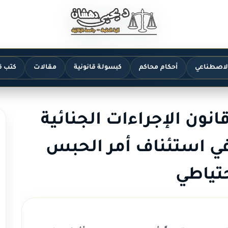
الاصطناعي
أحكام محاكم
كبسولة قانونية
مقالات
كتب ق
ادة 208 من قانون الإجراءات الجنائية
في استئناف أمر الحبس
حتياطي