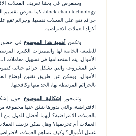
وسنعرض في بحثنا تعريف العملات الافتر
block chain technology
، كما نعرض تقسيم الج
جرائم تقع على العملات نفسها، وجرائم تقع عل
أكواد العملات الافتراضية.
وتكمن
أهمية هذا الموضوع
في خطورة ت
للطبيعة الخاصة لها والمميزات الكثيرة المرتب
الأموال، يتم استخدامها في تسهيل معاملات الـ
غير المشروعة والتي تشكل جرائم جنائية كتموي
الأموال، ويمكن عن طريق تقنين أوضاع الع
بالجرائم المرتبطة بها، الحد منها وكافحتها.
وتتمحور
إشكالية الموضوع
حول إشكالي
الافتراضية، والتي بدورها ينبثق عنها مجموعة من
بالعملات الافتراضية؟ أيهما أفضل للدول من أ
العملات أم تجريمها؟ وهل يمكن تزييف العملات 
غسل الأموال؟ وكيف تساهم العملات الافتراضية