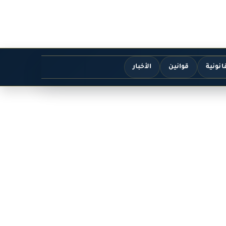
انونية
قوانين
الأخبار