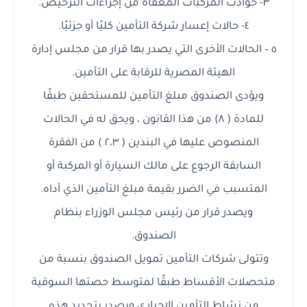
٣- حوادث المركبات المعفاة من إجراءات الترخيص.
٤- حالات إعسار شركة التأمين كليًا أو جزئيًا.
٥ – الحالات الأخرى التي يصدر بها قرار من مجلس إدارة
الهيئة المصرية للرقابة على التأمين.
ويؤدى الصندوق مبلغ التأمين للمستحقين طبقًا
للمادة ( ٨) من هذا القانون ، ويحق له في الحالات
المنصوص عليها في البندين ( ٢،٣ ) من الفقرة
السابقة الرجوع على مالك السيارة أو المركبة أو
المتسبب في الضرر بقيمة مبلغ التأمين الذي أداه.
ويصدر قرار من رئيس مجلس الوزراء بنظام
الصندوق.
وتتولى شركات التأمين تمويل الصندوق بنسبة من
متحصلات الأقساط طبقًا لمتوسط حصتها السوقية
من نشاط التأمين الإجباري ويصدر بتحديد هذه