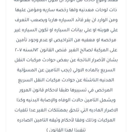
فعند وقوع حادث من الوارد ان تكون السياره معلومه
ذات لوحات معدنيه ولها رخصه ساريه ومؤمن عليها
ومن الوارد ان يفر قائد السياره هاربا ويصعب التعرف
علي هويته او علي بيانات السياره او تكون السياره غير
مرخصه او معفيه من التراخيص او عدم وجود تأمين
على المركبة لصالح الغير فنص القانون ٧٢لسنه ٢٠٠٧
بشان الأضرار الناتجة عن بعض حوادث مركبات النقل
السريع بالماده الاولي (يجب التامين عن المسؤلية
المدنيه الناشئة عن حوادث مركبات النقل السريع
المرخص في تسييرها طبقا لاحكام قانون المرور
ويشمل التامين حالات الوفاه والإصابة البدنيه وكذا
الاضرار الماديه التي تلحق بممتلكات الغير عدا تلفيات
المركبات وذلك وفقا لأحكام وثيقه التامين الصادره
تنفيذا لهذا القانون )