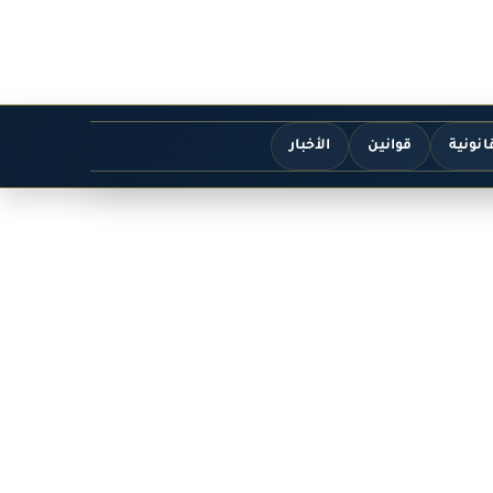
انونية
قوانين
الأخبار