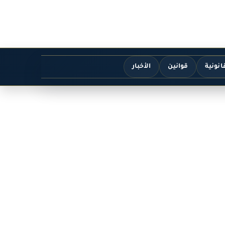
انونية
قوانين
الأخبار