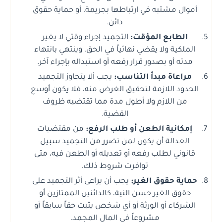
أموال مشتبه في ارتباطها بجريمة، أو حماية حقوق
دائن.
الطابع المؤقت:
التجميد إجراء وقتي لا يغير
الملكية ولا يقضي نهائياً في الحق، وينتهي بانتهاء
مدته أو بصدور قرار رفعه أو استبداله بإجراء آخر.
مراعاة مبدأ التناسب:
يجب ألا يتجاوز التجميد
الحدود اللازمة لتحقيق الغرض منه، فلا يكون أوسع
من اللازم ولا أطول مدة مما تقتضيه ظروف
القضية.
إمكانية الطعن أو طلب الرفع:
من مقتضيات
العدالة أن يكون لمن تضرر من التجميد سبيل
قانوني لطلب رفعه أو تعديله أو الطعن فيه، متى
توافرت شروط ذلك.
حماية حقوق الغير:
يجب أن يراعى أثر التجميد على
حقوق الغير حسن النية، كالدائنين الممتازين أو
الشركاء أو الورثة أو أي شخص يثبت حقاً سابقاً أو
مشروعاً في المال المجمد.