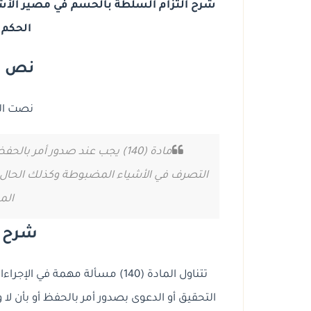
شرح التزام السلطة بالحسم في مصير الأشي
الحكم 
نص الم
نصت الم
مادة (140) يجب عند صدور أمر ب
التصرف في الأشياء المضبوطة وكذلك الحال عن
الم
شرح ال
تتناول المادة (140) مسألة مهمة 
التحقيق أو الدعوى بصدور أمر بالحفظ أو بأن لا