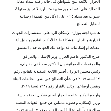
الجزار: اللائحة تتيح للمواطن فى حالة رغبته سداد مقابل
التصالح على أقساط ربع سنوية متساوية لا تجاوز مدتها 3
سنوات بعد سداد ٢٥ ٪ على الأقل من القيمة الإجمالية
لمقابل التصالح
هاشم: لجنة بوزارة الإسكان للرد علي استفسارات الجهات
الإدارية واللجان المُشكلة طبقاً لأحكام القانون وتذليل أية
عقبات أو إشكاليات قد تواجه تلك الجهات خلال التطبيق
صرح الدكتور عاصم الجزار، وزير الإسكان والمرافق
والمجتمعات العمرانية، بأن الدكتور مصطفى مدبولى،
رئيس مجلس الوزراء، أصدر اللائحة التنفيذية للقانون رقم
١٧ لسنة ٢٠١٩ فى شأن التصالح فـي بعض مخالفات البناء
وتقنين أوضاعها، وذلك بالقرار رقم ١٦٣١ لسنة ٢٠١٩.
وأوضح الدكتور عاصم الجزار أنه تم تشكيل لجنة برئاسة
وزير الإسكان، وعضوية ممثلين عن جميع الجهات المعنية،
وذلك تنفيذاً للمادة الـ11 من القانون رقم ١٧ لسنة ٢٠١٩