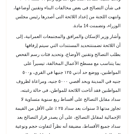
فى شأن التصالح فى بعض مخالفات البناء وتقنين أوضاعها،
وانتهت اللجنة من إعداد اللائحة التى أصدرها رئيس مجلس
الوزراء، وتضمنت 14 مادة.
وأشار وزير الإسكان والمرافق والمجتمعات العمرانية، إلى
أن اللائحة تضمنتتحديد المستندات التي سيتم إرفاقها
بطلب التصالح وتقنين الأوضاع، وتحديد فئات رسم الفحص
بما يتناسب مع مسطح الأعمال المخالفة، تيسيراً على
المواطنين، ووضع حد أدني ١٢٥ جنيها في القري، و٥٠٠
جنيه في المدينة وبحد أقصي ٥٠٠٠ جنيه، ومراعاة لظروف
المواطنين فقد أتاحت اللائحة للمواطن، فى حالة رغبته،
سداد مقابل التصالح على أقساط ربع سنوية متساوية لا
تجاوز مدتها 3 سنوات بعد سداد ٢٥ ٪ على الأقل من القيمة
الإجمالية لمقابل التصالح، على أن يصدر قرار التصالح بعد
سداد جميع الأقساط، مضيفة أنه نظراً لتفاوت حجم ونوعية