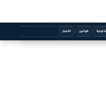
انونية
قوانين
الأخبار