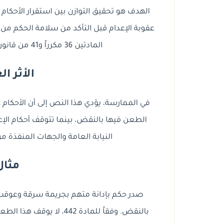
الهدف هو تحقيق التوازن بين استقرار الأحكا
عقوبة الإعدام قبل التأكد من سلامة الحكم من ج
المادتين 36 مكرراً و41 من قانون الإجراءات الجنائية رقم 57 لسنة 1959.
الأثر ا
في الممارسة، يؤدي هذا النص إلى أن الأحكام غ
الطعن فيها بالنقض، بينما تتوقف أحكام الإ
النيابة العامة والجهات المنفذة مرا
مثال
صدر حكم بإدانة متهم بجريمة سرقة وعوق
بالنقض. وفقاً للمادة 442،