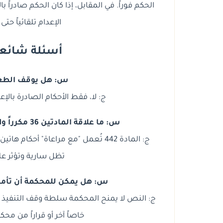
الحكم فوراً. في المقابل، إذا كان الحكم صادراً
الإعدام تلقائياً 
أسئلة شائعة ح
س: هل يوقف الطعن
ج: لا، فقط الأحكام الصادرة بال
س: ما علاقة المادتين 36 مكرراً و41 من القانون 57 لسنة 1959 بهذه المادة؟
ج: المادة 442 تُعمل "مع مراعاة" أحك
تظل سارية وتؤثر على 
س: هل يمكن للمحكمة أن تأمر ب
ج: النص لا يمنح المحكمة سلطة وقف التنفيذ في 
خاصاً آخر أو قراراً من مح