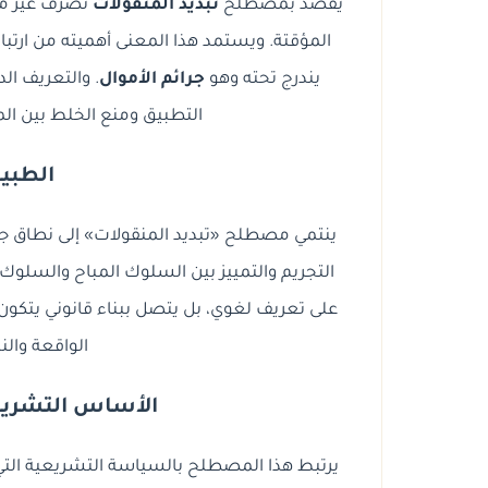
يقصد بمصطلح
تبديد المنقولات
تصرف غير مش
المؤقتة. ويستمد هذا المعنى أهميته من ارتبا
يندرج تحته وهو
جرائم الأموال
. والتعريف ال
التطبيق ومنع الخلط بين ال
الطبيع
ينتمي مصطلح «تبديد المنقولات» إلى نطاق جرائ
التجريم والتمييز بين السلوك المباح والسلوك 
على تعريف لغوي، بل يتصل ببناء قانوني يتكون
الواقعة وال
الأساس التشريعي
يرتبط هذا المصطلح بالسياسة التشريعية التي