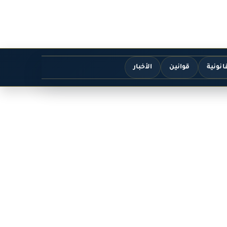
انونية
قوانين
الأخبار