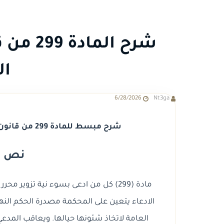
شرح الم
ال
6/28/2026
Nt3ga
شرح مبسط للمادة 299 من قانون الإجراءات الجنائية الجديد وأثرها العملي.
نص الم
مادة (299) كل من ادعى بسوء نية تزوير
الادعاء يتعين على المحكمة مصدرة الحكم النهائ
العامة لاتخاذ شئونها حيالها. ويعاقب المدعي ب