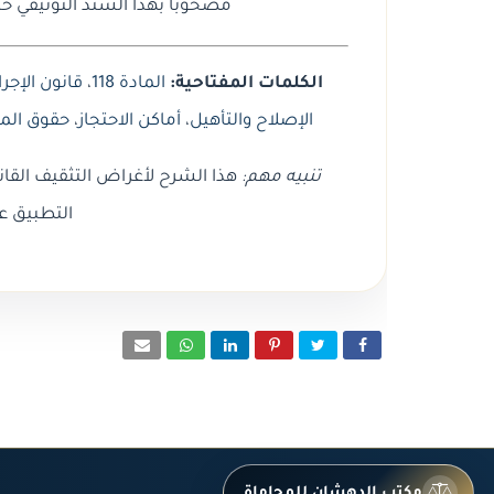
مصحوبًا بهذا السند التوثيقي ح
الكلمات المفتاحية:
المادة 118
،
قانون الإجرا
الإصلاح والتأهيل
،
أماكن الاحتجاز
،
حقوق الم
تنبيه مهم:
هذا الشرح لأغراض التثقيف القان
التطبيق ع
مكتب الدهشان للمحاماة