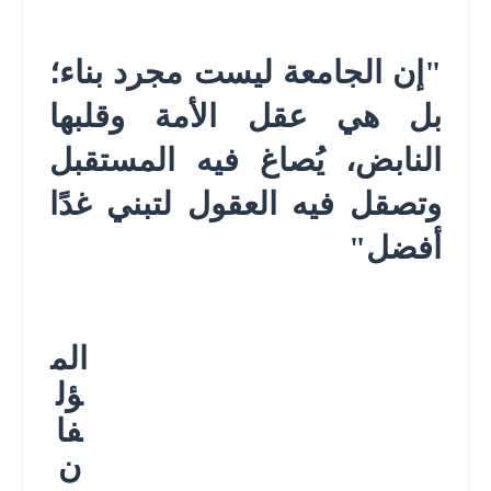
"إن الجامعة ليست مجرد بناء؛
بل هي عقل الأمة وقلبها
النابض، يُصاغ فيه المستقبل
وتصقل فيه العقول لتبني غدًا
أفضل"
الم
ؤل
فا
ن