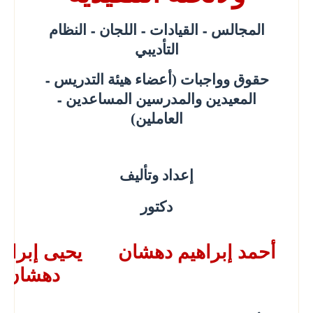
المجالس
القيادات
اللجان
النظام
–
–
–
التأديبي
حقوق وواجبات (أعضاء هيئة التدريس
–
المعيدين والمدرسين المساعدين
–
العاملين)
إعداد وتأليف
دكتور
أحمد إبراهيم دهشان
يحيى إبراه
دهشان